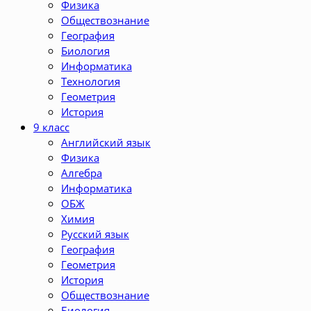
Физика
Обществознание
География
Биология
Информатика
Технология
Геометрия
История
9 класс
Английский язык
Физика
Алгебра
Информатика
ОБЖ
Химия
Русский язык
География
Геометрия
История
Обществознание
Биология