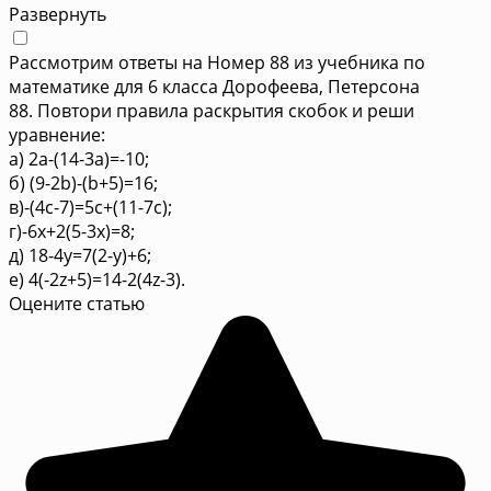
Развернуть
Рассмотрим ответы на Номер 88 из учебника по
математике для 6 класса Дорофеева, Петерсона
88. Повтори правила раскрытия скобок и реши
уравнение:
а) 2a-(14-3a)=-10;
б) (9-2b)-(b+5)=16;
в)-(4c-7)=5c+(11-7c);
г)-6x+2(5-3x)=8;
д) 18-4y=7(2-y)+6;
е) 4(-2z+5)=14-2(4z-3).
Оцените статью