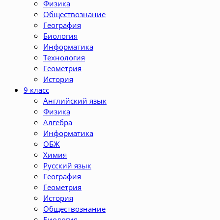
Физика
Обществознание
География
Биология
Информатика
Технология
Геометрия
История
9 класс
Английский язык
Физика
Алгебра
Информатика
ОБЖ
Химия
Русский язык
География
Геометрия
История
Обществознание
Биология