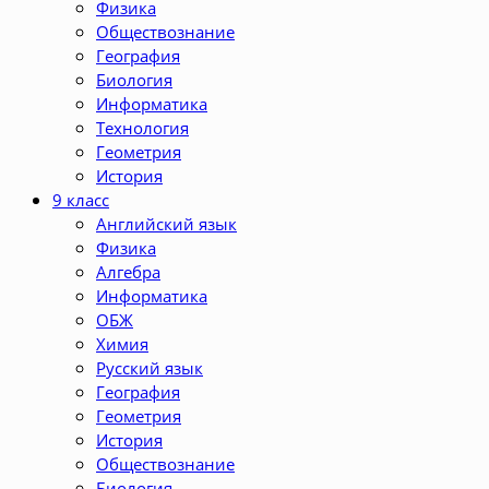
Физика
Обществознание
География
Биология
Информатика
Технология
Геометрия
История
9 класс
Английский язык
Физика
Алгебра
Информатика
ОБЖ
Химия
Русский язык
География
Геометрия
История
Обществознание
Биология