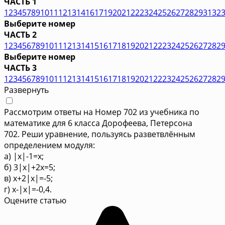
ЧАСТЬ 1
1
2
3
4
5
7
8
9
10
11
12
13
14
16
17
19
20
21
22
23
24
25
26
27
28
29
31
32
Выберите номер
ЧАСТЬ 2
1
2
3
4
5
6
7
8
9
10
11
12
13
14
15
16
17
18
19
20
21
22
23
24
25
26
27
28
2
Выберите номер
ЧАСТЬ 3
1
2
3
4
5
6
7
8
9
10
11
12
13
14
15
16
17
18
19
20
21
22
23
24
25
26
27
28
2
Развернуть
Рассмотрим ответы на Номер 702 из учебника по
математике для 6 класса Дорофеева, Петерсона
702. Реши уравнение, пользуясь разветвлённым
определением модуля:
а) |x|-1=x;
б) 3|x|+2x=5;
в) x+2|x|=-5;
г) x-|x|=-0,4.
Оцените статью