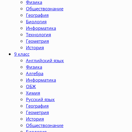
Физика
Обществознание
География
Биология
Информатика
Технология
Геометрия
История
9 класс
Английский язык
Физика
Алгебра
Информатика
ОБЖ
Химия
Русский язык
География
Геометрия
История
Обществознание
Биология