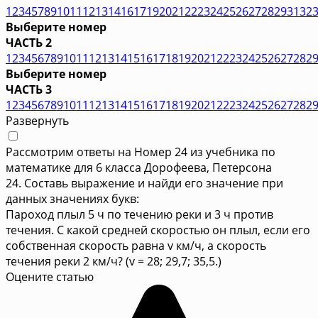
1
2
3
4
5
7
8
9
10
11
12
13
14
16
17
19
20
21
22
23
24
25
26
27
28
29
31
32
Выберите номер
ЧАСТЬ 2
1
2
3
4
5
6
7
8
9
10
11
12
13
14
15
16
17
18
19
20
21
22
23
24
25
26
27
28
2
Выберите номер
ЧАСТЬ 3
1
2
3
4
5
6
7
8
9
10
11
12
13
14
15
16
17
18
19
20
21
22
23
24
25
26
27
28
2
Развернуть
Рассмотрим ответы на Номер 24 из учебника по
математике для 6 класса Дорофеева, Петерсона
24. Составь выражение и найди его значение при
данных значениях букв:
Пароход плыл 5 ч по течению реки и 3 ч против
течения. С какой средней скоростью он плыл, если его
собственная скорость равна v км/ч, а скорость
течения реки 2 км/ч? (v = 28; 29,7; 35,5.)
Оцените статью