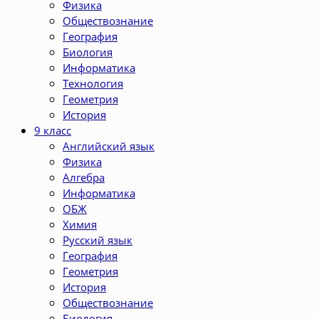
Физика
Обществознание
География
Биология
Информатика
Технология
Геометрия
История
9 класс
Английский язык
Физика
Алгебра
Информатика
ОБЖ
Химия
Русский язык
География
Геометрия
История
Обществознание
Биология