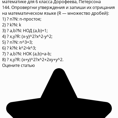
математике для 6 класса Дорофеева, Петерсона
144. Опровергни утверждения и запиши их отрицания
на математическом языке (R — множество дробей):
1) ? n?N: n-простое;
2) ? k?N: k
3) ? a,b?N: НОД (a,b)=1;
4) ? x,y?R: (x-y)^2?x^2-y^2;
5) ? n?N: n^3=3;
6) ? k?N: k^2>k^3;
7) ? a,b?N: НОК (a,b)=a-b;
8) ? x,y?R: (x+y)^2?x^2+2xy+y^2.
Оцените статью