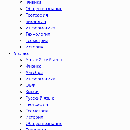
Физика
Обществознание
География
Биология
Информатика
Технология
Геометрия
История
9 класс
Английский язык
Физика
Алгебра
Информатика
ОБЖ
Химия
Русский язык
География
Геометрия
История
Обществознание
Биология