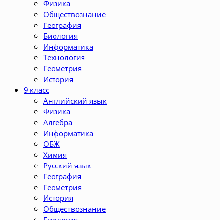
Физика
Обществознание
География
Биология
Информатика
Технология
Геометрия
История
9 класс
Английский язык
Физика
Алгебра
Информатика
ОБЖ
Химия
Русский язык
География
Геометрия
История
Обществознание
Биология