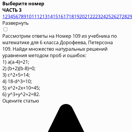
Выберите номер
ЧАСТЬ 3
1
2
3
4
5
6
7
8
9
10
11
12
13
14
15
16
17
18
19
20
21
22
23
24
25
26
27
28
2
Развернуть
Рассмотрим ответы на Номер 109 из учебника по
математике для 6 класса Дорофеева, Петерсона
109. Найди множество натуральных решений
уравнения методом проб и ошибок:
1) a(a-4)=21;
2) (b+2)(b-8)=0;
3) c^2+5=14;
4) 18-d^3=10;
5) x^2+2x+10=45;
6) y^3+y^2+2=82.
Оцените статью