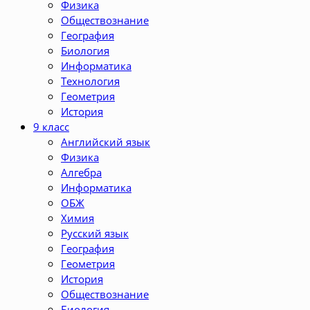
Физика
Обществознание
География
Биология
Информатика
Технология
Геометрия
История
9 класс
Английский язык
Физика
Алгебра
Информатика
ОБЖ
Химия
Русский язык
География
Геометрия
История
Обществознание
Биология