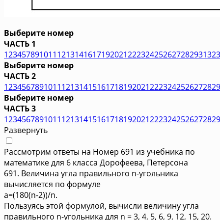
Выберите номер
ЧАСТЬ 1
1
2
3
4
5
7
8
9
10
11
12
13
14
16
17
19
20
21
22
23
24
25
26
27
28
29
31
32
Выберите номер
ЧАСТЬ 2
1
2
3
4
5
6
7
8
9
10
11
12
13
14
15
16
17
18
19
20
21
22
23
24
25
26
27
28
2
Выберите номер
ЧАСТЬ 3
1
2
3
4
5
6
7
8
9
10
11
12
13
14
15
16
17
18
19
20
21
22
23
24
25
26
27
28
2
Развернуть
Рассмотрим ответы на Номер 691 из учебника по
математике для 6 класса Дорофеева, Петерсона
691. Величина угла правильного n-угольника
вычисляется по формуле
a=(180(n-2))/n.
Пользуясь этой формулой, вычисли величину угла
правильного n-угольника для n = 3, 4, 5, 6, 9, 12, 15, 20.