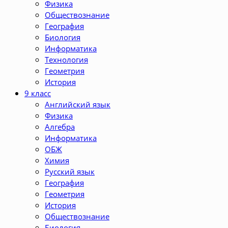
Физика
Обществознание
География
Биология
Информатика
Технология
Геометрия
История
9 класс
Английский язык
Физика
Алгебра
Информатика
ОБЖ
Химия
Русский язык
География
Геометрия
История
Обществознание
Биология