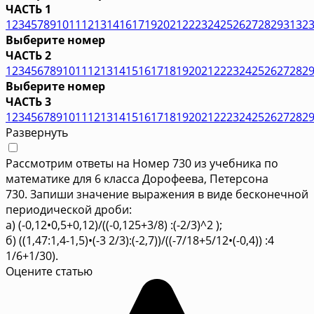
ЧАСТЬ 1
1
2
3
4
5
7
8
9
10
11
12
13
14
16
17
19
20
21
22
23
24
25
26
27
28
29
31
32
Выберите номер
ЧАСТЬ 2
1
2
3
4
5
6
7
8
9
10
11
12
13
14
15
16
17
18
19
20
21
22
23
24
25
26
27
28
2
Выберите номер
ЧАСТЬ 3
1
2
3
4
5
6
7
8
9
10
11
12
13
14
15
16
17
18
19
20
21
22
23
24
25
26
27
28
2
Развернуть
Рассмотрим ответы на Номер 730 из учебника по
математике для 6 класса Дорофеева, Петерсона
730. Запиши значение выражения в виде бесконечной
периодической дроби:
а) (-0,12•0,5+0,12)/((-0,125+3/8) :(-2/3)^2 );
б) ((1,47:1,4-1,5)•(-3 2/3):(-2,7))/((-7/18+5/12•(-0,4)) :4
1/6+1/30).
Оцените статью