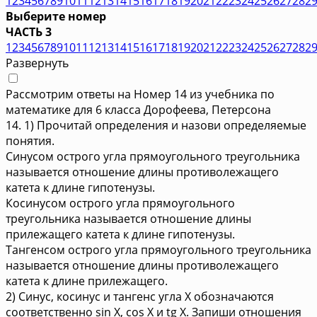
1
2
3
4
5
6
7
8
9
10
11
12
13
14
15
16
17
18
19
20
21
22
23
24
25
26
27
28
2
Выберите номер
ЧАСТЬ 3
1
2
3
4
5
6
7
8
9
10
11
12
13
14
15
16
17
18
19
20
21
22
23
24
25
26
27
28
2
Развернуть
Рассмотрим ответы на Номер 14 из учебника по
математике для 6 класса Дорофеева, Петерсона
14. 1) Прочитай определения и назови определяемые
понятия.
Синусом острого угла прямоугольного треугольника
называется отношение длины противолежащего
катета к длине гипотенузы.
Косинусом острого угла прямоугольного
треугольника называется отношение длины
прилежащего катета к длине гипотенузы.
Тангенсом острого угла прямоугольного треугольника
называется отношение длины противолежащего
катета к длине прилежащего.
2) Синус, косинус и тангенс угла X обозначаются
соответственно sin X, cos X и tg X. Запиши отношения