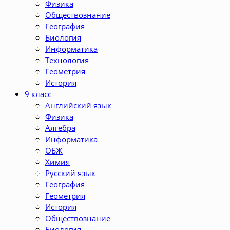
Физика
Обществознание
География
Биология
Информатика
Технология
Геометрия
История
9 класс
Английский язык
Физика
Алгебра
Информатика
ОБЖ
Химия
Русский язык
География
Геометрия
История
Обществознание
Биология