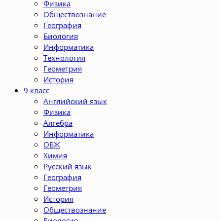
Физика
Обществознание
География
Биология
Информатика
Технология
Геометрия
История
9 класс
Английский язык
Физика
Алгебра
Информатика
ОБЖ
Химия
Русский язык
География
Геометрия
История
Обществознание
Биология