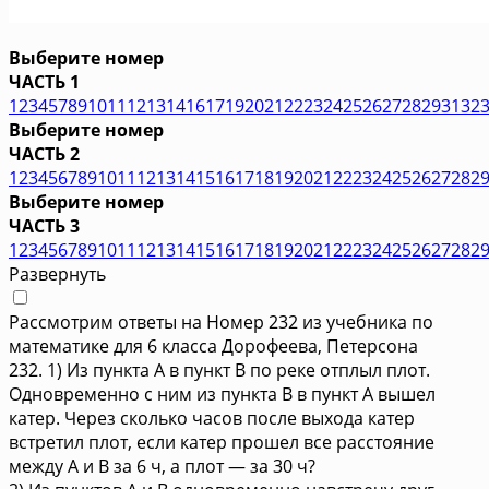
Выберите номер
ЧАСТЬ 1
1
2
3
4
5
7
8
9
10
11
12
13
14
16
17
19
20
21
22
23
24
25
26
27
28
29
31
32
Выберите номер
ЧАСТЬ 2
1
2
3
4
5
6
7
8
9
10
11
12
13
14
15
16
17
18
19
20
21
22
23
24
25
26
27
28
2
Выберите номер
ЧАСТЬ 3
1
2
3
4
5
6
7
8
9
10
11
12
13
14
15
16
17
18
19
20
21
22
23
24
25
26
27
28
2
Развернуть
Рассмотрим ответы на Номер 232 из учебника по
математике для 6 класса Дорофеева, Петерсона
232. 1) Из пункта А в пункт В по реке отплыл плот.
Одновременно с ним из пункта В в пункт А вышел
катер. Через сколько часов после выхода катер
встретил плот, если катер прошел все расстояние
между А и В за 6 ч, а плот — за 30 ч?