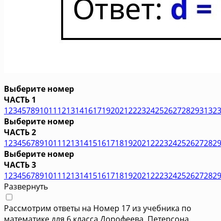
Выберите номер
ЧАСТЬ 1
1
2
3
4
5
7
8
9
10
11
12
13
14
16
17
19
20
21
22
23
24
25
26
27
28
29
31
32
Выберите номер
ЧАСТЬ 2
1
2
3
4
5
6
7
8
9
10
11
12
13
14
15
16
17
18
19
20
21
22
23
24
25
26
27
28
2
Выберите номер
ЧАСТЬ 3
1
2
3
4
5
6
7
8
9
10
11
12
13
14
15
16
17
18
19
20
21
22
23
24
25
26
27
28
2
Развернуть
Рассмотрим ответы на Номер 17 из учебника по
математике для 6 класса Дорофеева, Петерсона