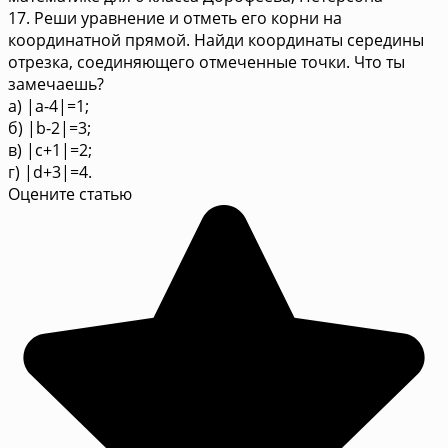
17. Реши уравнение и отметь его корни на
координатной прямой. Найди координаты середины
отрезка, соединяющего отмеченные точки. Что ты
замечаешь?
а) |a-4|=1;
б) |b-2|=3;
в) |c+1|=2;
г) |d+3|=4.
Оцените статью