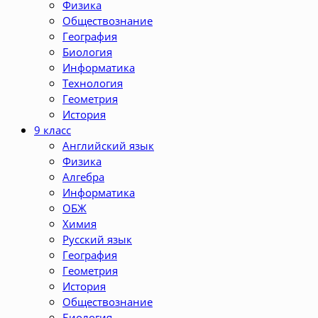
Физика
Обществознание
География
Биология
Информатика
Технология
Геометрия
История
9 класс
Английский язык
Физика
Алгебра
Информатика
ОБЖ
Химия
Русский язык
География
Геометрия
История
Обществознание
Биология