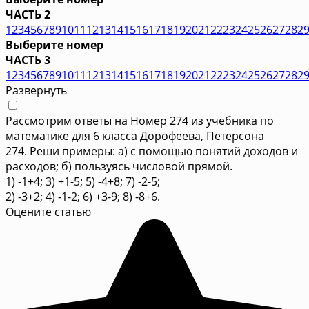
ЧАСТЬ 2
1
2
3
4
5
6
7
8
9
10
11
12
13
14
15
16
17
18
19
20
21
22
23
24
25
26
27
28
2
Выберите номер
ЧАСТЬ 3
1
2
3
4
5
6
7
8
9
10
11
12
13
14
15
16
17
18
19
20
21
22
23
24
25
26
27
28
2
Развернуть
Рассмотрим ответы на Номер 274 из учебника по
математике для 6 класса Дорофеева, Петерсона
274. Реши примеры: а) с помощью понятий доходов и
расходов; б) пользуясь числовой прямой.
1) -1+4; 3) +1-5; 5) -4+8; 7) -2-5;
2) -3+2; 4) -1-2; 6) +3-9; 8) -8+6.
Оцените статью