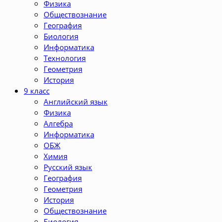
Физика
Обществознание
География
Биология
Информатика
Технология
Геометрия
История
9 класс
Английский язык
Физика
Алгебра
Информатика
ОБЖ
Химия
Русский язык
География
Геометрия
История
Обществознание
Биология