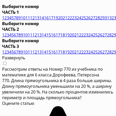
Выберите номер
ЧАСТЬ 1
1
2
3
4
5
7
8
9
10
11
12
13
14
16
17
19
20
21
22
23
24
25
26
27
28
29
31
32
Выберите номер
ЧАСТЬ 2
1
2
3
4
5
6
7
8
9
10
11
12
13
14
15
16
17
18
19
20
21
22
23
24
25
26
27
28
2
Выберите номер
ЧАСТЬ 3
1
2
3
4
5
6
7
8
9
10
11
12
13
14
15
16
17
18
19
20
21
22
23
24
25
26
27
28
2
Развернуть
Рассмотрим ответы на Номер 770 из учебника по
математике для 6 класса Дорофеева, Петерсона
770. Длина прямоугольника в 4 раза больше ширины.
Длину прямоугольника уменьшили на 20 %, а ширину
увеличили на 20 %. На сколько процентов изменились
периметр и площадь прямоугольника?
Оцените статью