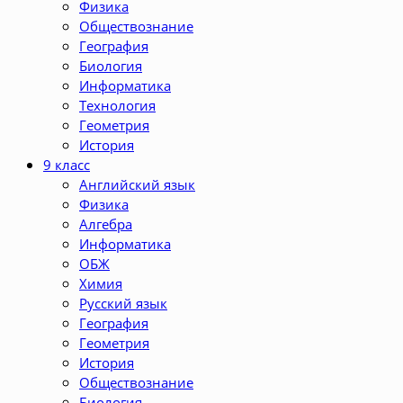
Физика
Обществознание
География
Биология
Информатика
Технология
Геометрия
История
9 класс
Английский язык
Физика
Алгебра
Информатика
ОБЖ
Химия
Русский язык
География
Геометрия
История
Обществознание
Биология