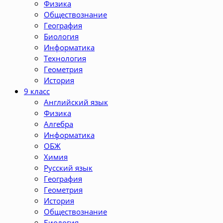
Физика
Обществознание
География
Биология
Информатика
Технология
Геометрия
История
9 класс
Английский язык
Физика
Алгебра
Информатика
ОБЖ
Химия
Русский язык
География
Геометрия
История
Обществознание
Биология