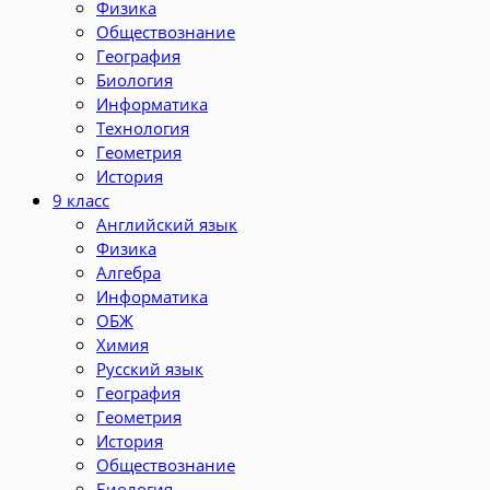
Физика
Обществознание
География
Биология
Информатика
Технология
Геометрия
История
9 класс
Английский язык
Физика
Алгебра
Информатика
ОБЖ
Химия
Русский язык
География
Геометрия
История
Обществознание
Биология