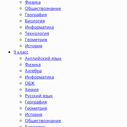
Физика
Обществознание
География
Биология
Информатика
Технология
Геометрия
История
9 класс
Английский язык
Физика
Алгебра
Информатика
ОБЖ
Химия
Русский язык
География
Геометрия
История
Обществознание
Биология