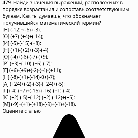
479. Найди значения выражений, расположи их в
порядке возрастания и сопоставь соответствующим
буквам. Как ты думаешь, что обозначает
получившийся математический термин?
[Н] (-12)+(-6)-(-3);
[О] (+7)-(+4)+(-14);
[И] (-5)-(-15)-(+8);
[Н] (+1)-(+2)+(-3)-(-4);
[О] (-4)+(-8)-(-7)-(+9);
[Р] (+3)+(-10)-(+6)-(-7);
[Г] (+6)-(+9)+(-2)-(-4)-(+11);
[Н] (-8)-(+1)-(-14)-0+(-7);
[А] (+24)+(-2)-(-3)-(+24)+(-5);
[Г] (-4)-(+7)+(-16)-(-16)-(+1)-(-4);
[К] (+2)-(-5)+(-12)-(+2)-(-12)+(+5);
[М] (-9)+(+1)-(+18)-(-9)+(-1)+(-18).
Оцените статью