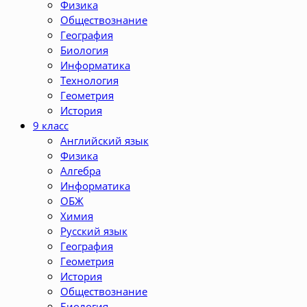
Физика
Обществознание
География
Биология
Информатика
Технология
Геометрия
История
9 класс
Английский язык
Физика
Алгебра
Информатика
ОБЖ
Химия
Русский язык
География
Геометрия
История
Обществознание
Биология