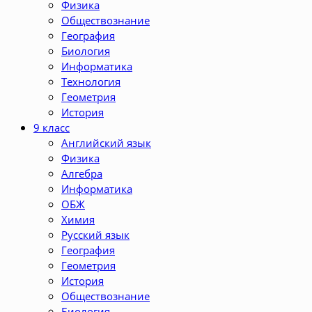
Физика
Обществознание
География
Биология
Информатика
Технология
Геометрия
История
9 класс
Английский язык
Физика
Алгебра
Информатика
ОБЖ
Химия
Русский язык
География
Геометрия
История
Обществознание
Биология