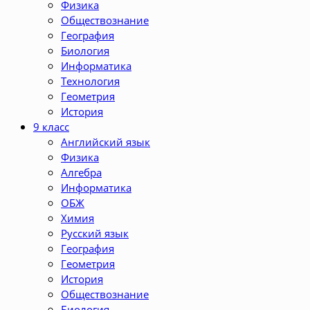
Физика
Обществознание
География
Биология
Информатика
Технология
Геометрия
История
9 класс
Английский язык
Физика
Алгебра
Информатика
ОБЖ
Химия
Русский язык
География
Геометрия
История
Обществознание
Биология