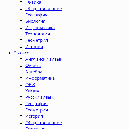
Физика
Обществознание
География
Биология
Информатика
Технология
Геометрия
История
9 класс
Английский язык
Физика
Алгебра
Информатика
ОБЖ
Химия
Русский язык
География
Геометрия
История
Обществознание
Биология