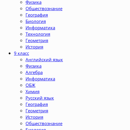
Физика
Обществознание
География
Биология
Информатика
Технология
Геометрия
История
9 класс
Английский язык
Физика
Алгебра
Информатика
ОБЖ
Химия
Русский язык
География
Геометрия
История
Обществознание
Биология