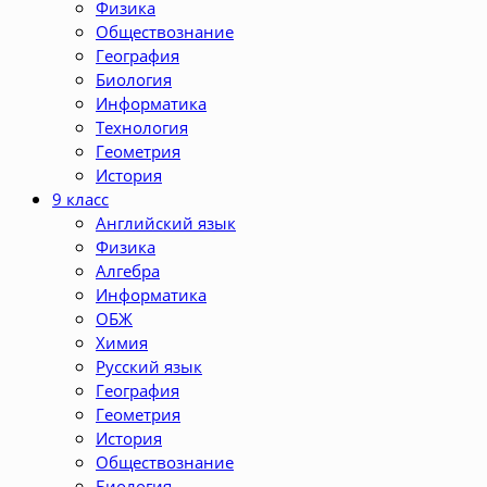
Физика
Обществознание
География
Биология
Информатика
Технология
Геометрия
История
9 класс
Английский язык
Физика
Алгебра
Информатика
ОБЖ
Химия
Русский язык
География
Геометрия
История
Обществознание
Биология