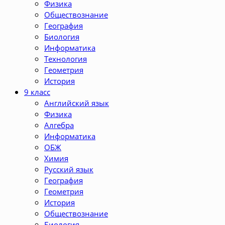
Физика
Обществознание
География
Биология
Информатика
Технология
Геометрия
История
9 класс
Английский язык
Физика
Алгебра
Информатика
ОБЖ
Химия
Русский язык
География
Геометрия
История
Обществознание
Биология