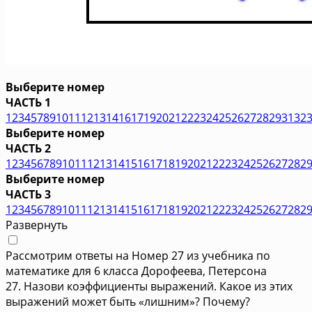
Выберите номер
ЧАСТЬ 1
1
2
3
4
5
7
8
9
10
11
12
13
14
16
17
19
20
21
22
23
24
25
26
27
28
29
31
32
Выберите номер
ЧАСТЬ 2
1
2
3
4
5
6
7
8
9
10
11
12
13
14
15
16
17
18
19
20
21
22
23
24
25
26
27
28
2
Выберите номер
ЧАСТЬ 3
1
2
3
4
5
6
7
8
9
10
11
12
13
14
15
16
17
18
19
20
21
22
23
24
25
26
27
28
2
Развернуть
Рассмотрим ответы на Номер 27 из учебника по
математике для 6 класса Дорофеева, Петерсона
27. Назови коэффициенты выражений. Какое из этих
выражений может быть «лишним»? Почему?