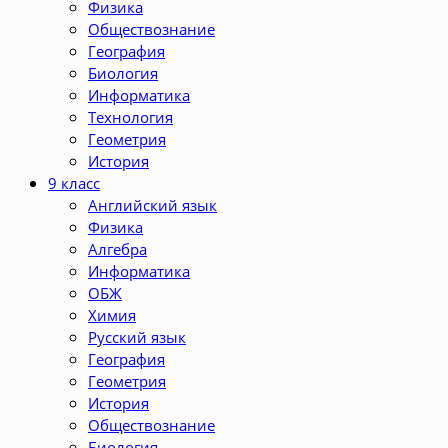
Физика
Обществознание
География
Биология
Информатика
Технология
Геометрия
История
9 класс
Английский язык
Физика
Алгебра
Информатика
ОБЖ
Химия
Русский язык
География
Геометрия
История
Обществознание
Биология