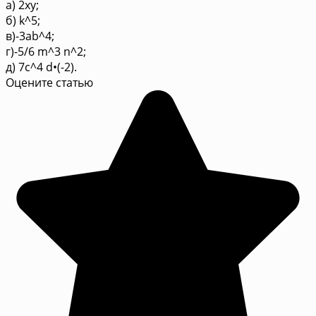
а) 2xy;
б) k^5;
в)-3ab^4;
г)-5/6 m^3 n^2;
д) 7c^4 d•(-2).
Оцените статью