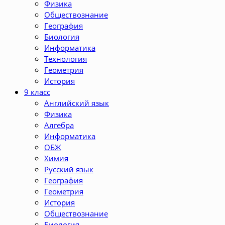
Физика
Обществознание
География
Биология
Информатика
Технология
Геометрия
История
9 класс
Английский язык
Физика
Алгебра
Информатика
ОБЖ
Химия
Русский язык
География
Геометрия
История
Обществознание
Биология