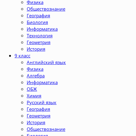
Физика
Обществознание
География
Биология
Информатика
Технология
Геометрия
История
9 класс
Английский язык
Физика
Алгебра
Информатика
ОБЖ
Химия
Русский язык
География
Геометрия
История
Обществознание
Биология