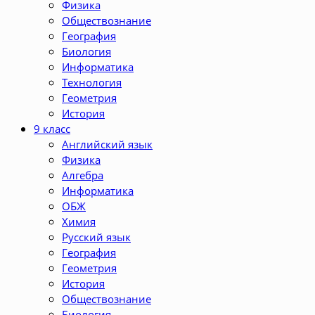
Физика
Обществознание
География
Биология
Информатика
Технология
Геометрия
История
9 класс
Английский язык
Физика
Алгебра
Информатика
ОБЖ
Химия
Русский язык
География
Геометрия
История
Обществознание
Биология