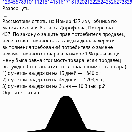
1
2
3
4
5
6
7
8
9
10
11
12
13
14
15
16
17
18
19
20
21
22
23
24
25
26
27
28
2
Развернуть
Рассмотрим ответы на Номер 437 из учебника по
математике для 6 класса Дорофеева, Петерсона
437. По закону о защите прав потребителя продавец
несет ответственность за каждый день задержки
выполнения требований потребителя о замене
некачественного товара в размере 1 % цены вещи.
Чему была равна стоимость товара, если продавец
вынужден был заплатить (включая стоимость товара):
1) с учетом задержки на 15 дней — 1840 р.;
2) с учетом задержки на 45 дней — 1203,5 р.;
3) с учетом задержки на 3 дня — 10,3 тыс. р.?
Оцените статью