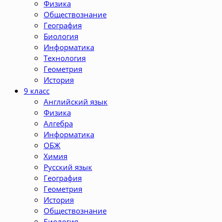
Физика
Обществознание
География
Биология
Информатика
Технология
Геометрия
История
9 класс
Английский язык
Физика
Алгебра
Информатика
ОБЖ
Химия
Русский язык
География
Геометрия
История
Обществознание
Биология