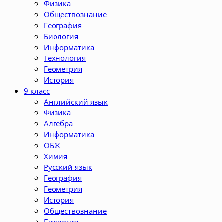
Физика
Обществознание
География
Биология
Информатика
Технология
Геометрия
История
9 класс
Английский язык
Физика
Алгебра
Информатика
ОБЖ
Химия
Русский язык
География
Геометрия
История
Обществознание
Биология