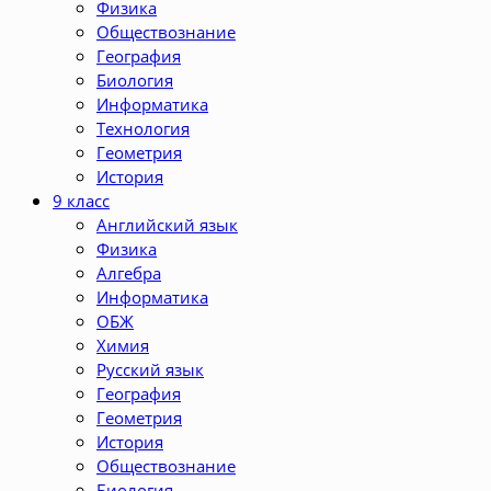
Физика
Обществознание
География
Биология
Информатика
Технология
Геометрия
История
9 класс
Английский язык
Физика
Алгебра
Информатика
ОБЖ
Химия
Русский язык
География
Геометрия
История
Обществознание
Биология