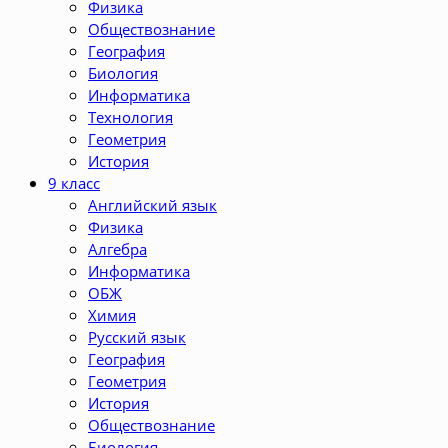
Физика
Обществознание
География
Биология
Информатика
Технология
Геометрия
История
9 класс
Английский язык
Физика
Алгебра
Информатика
ОБЖ
Химия
Русский язык
География
Геометрия
История
Обществознание
Биология