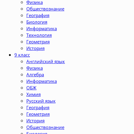
Физика
Обществознание
География
Биология
Информатика
Технология
Геометрия
История
9 класс
Английский язык
Физика
Алгебра
Информатика
ОБЖ
Химия
Русский язык
География
Геометрия
История
Обществознание
Биология