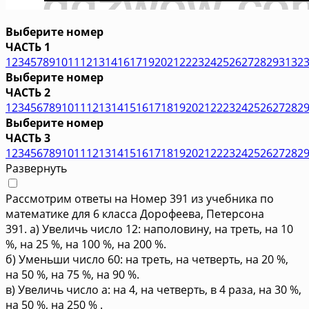
Выберите номер
ЧАСТЬ 1
1
2
3
4
5
7
8
9
10
11
12
13
14
16
17
19
20
21
22
23
24
25
26
27
28
29
31
32
Выберите номер
ЧАСТЬ 2
1
2
3
4
5
6
7
8
9
10
11
12
13
14
15
16
17
18
19
20
21
22
23
24
25
26
27
28
2
Выберите номер
ЧАСТЬ 3
1
2
3
4
5
6
7
8
9
10
11
12
13
14
15
16
17
18
19
20
21
22
23
24
25
26
27
28
2
Развернуть
Рассмотрим ответы на Номер 391 из учебника по
математике для 6 класса Дорофеева, Петерсона
391. а) Увеличь число 12: наполовину, на треть, на 10
%, на 25 %, на 100 %, на 200 %.
б) Уменьши число 60: на треть, на четверть, на 20 %,
на 50 %, на 75 %, на 90 %.
в) Увеличь число а: на 4, на четверть, в 4 раза, на 30 %,
на 50 %, на 250 % .