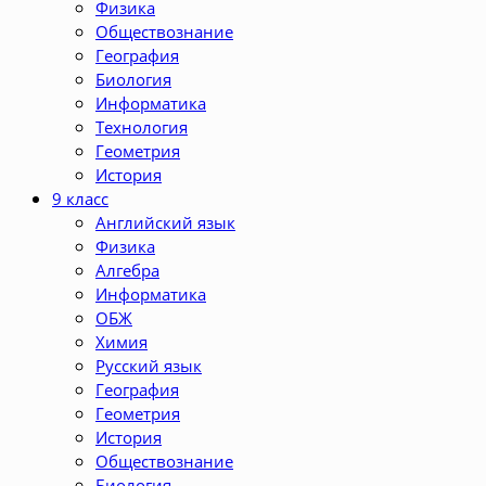
Физика
Обществознание
География
Биология
Информатика
Технология
Геометрия
История
9 класс
Английский язык
Физика
Алгебра
Информатика
ОБЖ
Химия
Русский язык
География
Геометрия
История
Обществознание
Биология