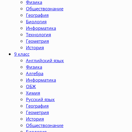
Физика
Обществознание
География
Биология
Информатика
Технология
Геометрия
История
9 класс
Английский язык
Физика
Алгебра
Информатика
ОБЖ
Химия
Русский язык
География
Геометрия
История
Обществознание
Биология