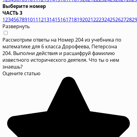
Выберите номер
ЧАСТЬ 3
1
2
3
4
5
6
7
8
9
10
11
12
13
14
15
16
17
18
19
20
21
22
23
24
25
26
27
28
2
Развернуть
Рассмотрим ответы на Номер 204 из учебника по
математике для 6 класса Дорофеева, Петерсона
204. Выполни действия и расшифруй фамилию
известного исторического деятеля. Что ты о нем
знаешь?
Оцените статью