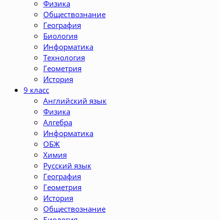
Физика
Обществознание
География
Биология
Информатика
Технология
Геометрия
История
9 класс
Английский язык
Физика
Алгебра
Информатика
ОБЖ
Химия
Русский язык
География
Геометрия
История
Обществознание
Биология