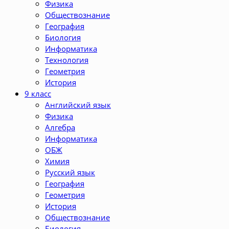
Физика
Обществознание
География
Биология
Информатика
Технология
Геометрия
История
9 класс
Английский язык
Физика
Алгебра
Информатика
ОБЖ
Химия
Русский язык
География
Геометрия
История
Обществознание
Биология