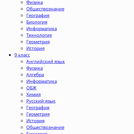
Физика
Обществознание
География
Биология
Информатика
Технология
Геометрия
История
9 класс
Английский язык
Физика
Алгебра
Информатика
ОБЖ
Химия
Русский язык
География
Геометрия
История
Обществознание
Биология