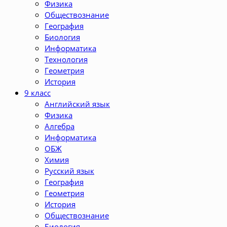
Физика
Обществознание
География
Биология
Информатика
Технология
Геометрия
История
9 класс
Английский язык
Физика
Алгебра
Информатика
ОБЖ
Химия
Русский язык
География
Геометрия
История
Обществознание
Биология