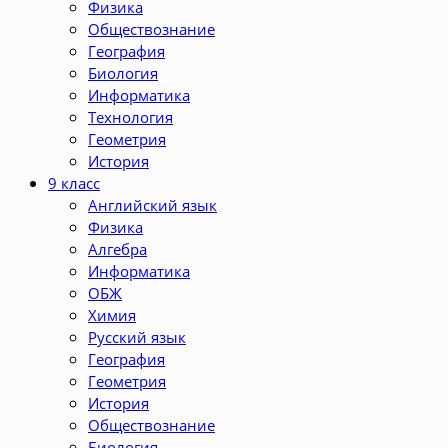
Физика
Обществознание
География
Биология
Информатика
Технология
Геометрия
История
9 класс
Английский язык
Физика
Алгебра
Информатика
ОБЖ
Химия
Русский язык
География
Геометрия
История
Обществознание
Биология