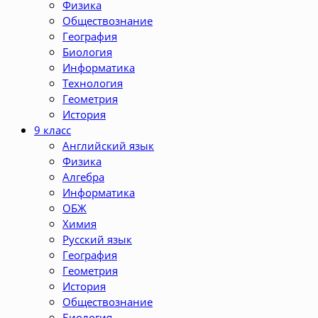
Физика
Обществознание
География
Биология
Информатика
Технология
Геометрия
История
9 класс
Английский язык
Физика
Алгебра
Информатика
ОБЖ
Химия
Русский язык
География
Геометрия
История
Обществознание
Биология