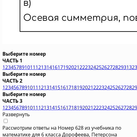
Выберите номер
ЧАСТЬ 1
1
2
3
4
5
7
8
9
10
11
12
13
14
16
17
19
20
21
22
23
24
25
26
27
28
29
31
32
Выберите номер
ЧАСТЬ 2
1
2
3
4
5
6
7
8
9
10
11
12
13
14
15
16
17
18
19
20
21
22
23
24
25
26
27
28
2
Выберите номер
ЧАСТЬ 3
1
2
3
4
5
6
7
8
9
10
11
12
13
14
15
16
17
18
19
20
21
22
23
24
25
26
27
28
2
Развернуть
Рассмотрим ответы на Номер 628 из учебника по
математике для 6 класса Дорофеева, Петерсона