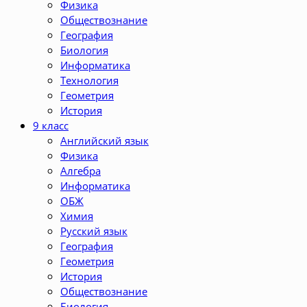
Физика
Обществознание
География
Биология
Информатика
Технология
Геометрия
История
9 класс
Английский язык
Физика
Алгебра
Информатика
ОБЖ
Химия
Русский язык
География
Геометрия
История
Обществознание
Биология