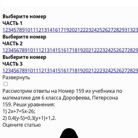
Выберите номер
ЧАСТЬ 1
1
2
3
4
5
7
8
9
10
11
12
13
14
16
17
19
20
21
22
23
24
25
26
27
28
29
31
32
Выберите номер
ЧАСТЬ 2
1
2
3
4
5
6
7
8
9
10
11
12
13
14
15
16
17
18
19
20
21
22
23
24
25
26
27
28
2
Выберите номер
ЧАСТЬ 3
1
2
3
4
5
6
7
8
9
10
11
12
13
14
15
16
17
18
19
20
21
22
23
24
25
26
27
28
2
Развернуть
Рассмотрим ответы на Номер 159 из учебника по
математике для 6 класса Дорофеева, Петерсона
159. Реши уравнения:
1) 2x+7=5x-26;
2) 0,4(y-5)=0,3(y+1)+1,2.
Оцените статью