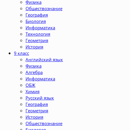
Физика
Обществознание
География
Биология
Информатика
Технология
Геометрия
История
9 класс
Английский язык
Физика
Алгебра
Информатика
ОБЖ
Химия
Русский язык
География
Геометрия
История
Обществознание
Биология