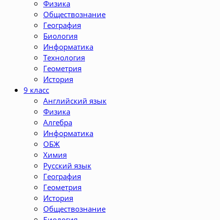
Физика
Обществознание
География
Биология
Информатика
Технология
Геометрия
История
9 класс
Английский язык
Физика
Алгебра
Информатика
ОБЖ
Химия
Русский язык
География
Геометрия
История
Обществознание
Биология