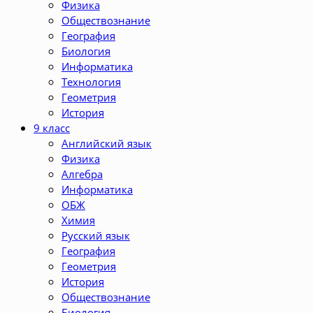
Физика
Обществознание
География
Биология
Информатика
Технология
Геометрия
История
9 класс
Английский язык
Физика
Алгебра
Информатика
ОБЖ
Химия
Русский язык
География
Геометрия
История
Обществознание
Биология