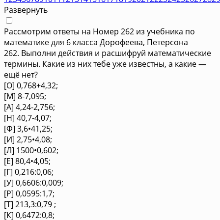
Развернуть
Рассмотрим ответы на Номер 262 из учебника по
математике для 6 класса Дорофеева, Петерсона
262. Выполни действия и расшифруй математические
термины. Какие из них тебе уже известны, а какие —
ещё нет?
[О] 0,768+4,32;
[М] 8-7,095;
[А] 4,24-2,756;
[Н] 40,7-4,07;
[Ф] 3,6•41,25;
[И] 2,75•4,08;
[Л] 1500•0,602;
[Е] 80,4•4,05;
[Г] 0,216:0,06;
[У] 0,6606:0,009;
[Р] 0,0595:1,7;
[Т] 213,3:0,79 ;
[К] 0,6472:0,8;