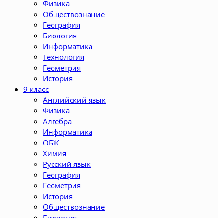
Физика
Обществознание
География
Биология
Информатика
Технология
Геометрия
История
9 класс
Английский язык
Физика
Алгебра
Информатика
ОБЖ
Химия
Русский язык
География
Геометрия
История
Обществознание
Биология