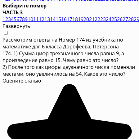
Выберите номер
ЧАСТЬ 3
1
2
3
4
5
6
7
8
9
10
11
12
13
14
15
16
17
18
19
20
21
22
23
24
25
26
27
28
2
Развернуть
Рассмотрим ответы на Номер 174 из учебника по
математике для 6 класса Дорофеева, Петерсона
174. 1) Сумма цифр трехзначного числа равна 9, а
произведение равно 15. Чему равно это число?
2) После того как цифры двузначного числа поменяли
местами, оно увеличилось на 54. Какое это число?
Оцените статью