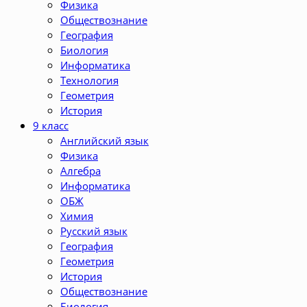
Физика
Обществознание
География
Биология
Информатика
Технология
Геометрия
История
9 класс
Английский язык
Физика
Алгебра
Информатика
ОБЖ
Химия
Русский язык
География
Геометрия
История
Обществознание
Биология