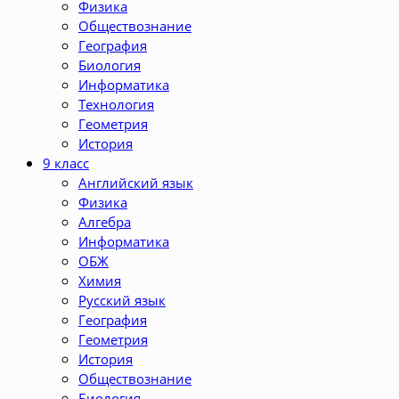
Физика
Обществознание
География
Биология
Информатика
Технология
Геометрия
История
9 класс
Английский язык
Физика
Алгебра
Информатика
ОБЖ
Химия
Русский язык
География
Геометрия
История
Обществознание
Биология