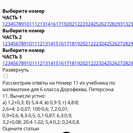
Выберите номер
ЧАСТЬ 1
1
2
3
4
5
7
8
9
10
11
12
13
14
16
17
19
20
21
22
23
24
25
26
27
28
29
31
32
Выберите номер
ЧАСТЬ 2
1
2
3
4
5
6
7
8
9
10
11
12
13
14
15
16
17
18
19
20
21
22
23
24
25
26
27
28
2
Выберите номер
ЧАСТЬ 3
1
2
3
4
5
6
7
8
9
10
11
12
13
14
15
16
17
18
19
20
21
22
23
24
25
26
27
28
2
Развернуть
Рассмотрим ответы на Номер 11 из учебника по
математике для 6 класса Дорофеева, Петерсона
11. Вычисли устно:
а) 1,2+0,3; б) 5,4-4; в) 0,9·3; г) 4,8:8;
2,6+4; 2-0,07; 100·0,6; 7,2:0,01;
0,9+0,6; 8,3-0,5; 0,1·0,87; 6,3:0,9;
3,2+0,08; 20,4-1,02; 5,4·0,2; 0,24:0,8.
Оцените статью