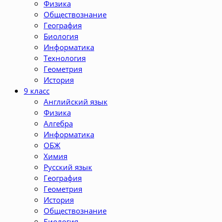
Физика
Обществознание
География
Биология
Информатика
Технология
Геометрия
История
9 класс
Английский язык
Физика
Алгебра
Информатика
ОБЖ
Химия
Русский язык
География
Геометрия
История
Обществознание
Биология