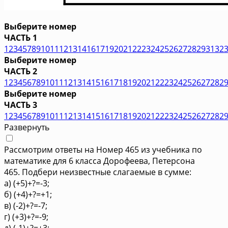
Выберите номер
ЧАСТЬ 1
1
2
3
4
5
7
8
9
10
11
12
13
14
16
17
19
20
21
22
23
24
25
26
27
28
29
31
32
Выберите номер
ЧАСТЬ 2
1
2
3
4
5
6
7
8
9
10
11
12
13
14
15
16
17
18
19
20
21
22
23
24
25
26
27
28
2
Выберите номер
ЧАСТЬ 3
1
2
3
4
5
6
7
8
9
10
11
12
13
14
15
16
17
18
19
20
21
22
23
24
25
26
27
28
2
Развернуть
Рассмотрим ответы на Номер 465 из учебника по
математике для 6 класса Дорофеева, Петерсона
465. Подбери неизвестные слагаемые в сумме:
а) (+5)+?=-3;
б) (+4)+?=+1;
в) (-2)+?=-7;
г) (+3)+?=-9;
д) (-1)+?=+3;