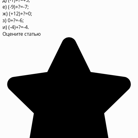
е) (-9)+?=-7;
ж) (+12)+?=0;
з) 0+?=-6;
и) (-4)+?=-4.
Оцените статью