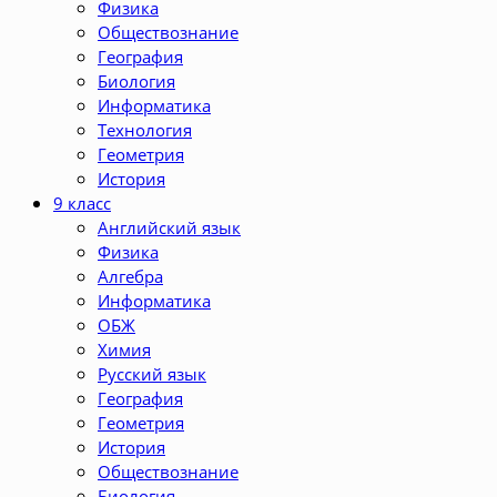
Физика
Обществознание
География
Биология
Информатика
Технология
Геометрия
История
9 класс
Английский язык
Физика
Алгебра
Информатика
ОБЖ
Химия
Русский язык
География
Геометрия
История
Обществознание
Биология